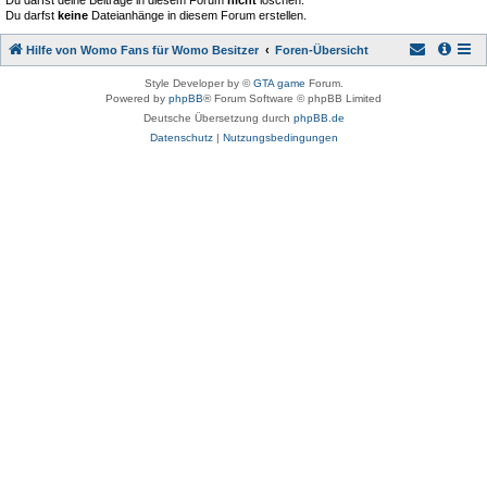
Du darfst deine Beiträge in diesem Forum
nicht
löschen.
Du darfst
keine
Dateianhänge in diesem Forum erstellen.
Hilfe von Womo Fans für Womo Besitzer
Foren-Übersicht
Style Developer by ©
GTA game
Forum.
Powered by
phpBB
® Forum Software © phpBB Limited
Deutsche Übersetzung durch
phpBB.de
Datenschutz
|
Nutzungsbedingungen