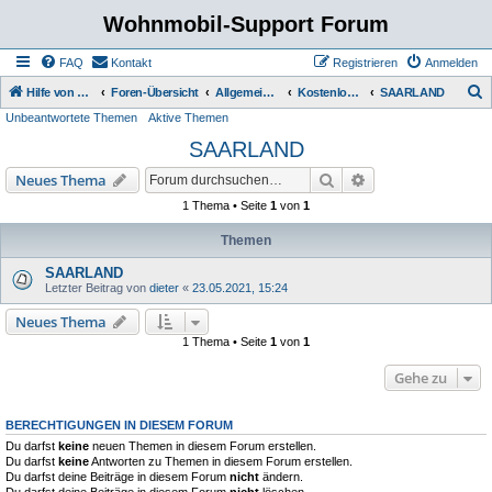
Wohnmobil-Support Forum
FAQ
Kontakt
Registrieren
Anmelden
S
Hilfe von Womo Fans für Womo Besitzer
Foren-Übersicht
Allgemeine Rubriken
Kostenlose Stellplätze
SAARLAND
Unbeantwortete Themen
Aktive Themen
u
SAARLAND
c
h
Suche
Erweiterte Suche
Neues Thema
e
1 Thema • Seite
1
von
1
Themen
SAARLAND
Letzter Beitrag von
dieter
«
23.05.2021, 15:24
Neues Thema
1 Thema • Seite
1
von
1
Gehe zu
BERECHTIGUNGEN IN DIESEM FORUM
Du darfst
keine
neuen Themen in diesem Forum erstellen.
Du darfst
keine
Antworten zu Themen in diesem Forum erstellen.
Du darfst deine Beiträge in diesem Forum
nicht
ändern.