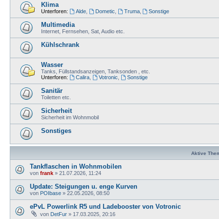
Klima
Unterforen:
Alde
,
Dometic
,
Truma
,
Sonstige
Multimedia
Internet, Fernsehen, Sat, Audio etc.
Kühlschrank
Wasser
Tanks, Füllstandsanzeigen, Tanksonden , etc.
Unterforen:
Calira
,
Votronic
,
Sonstige
Sanitär
Toiletten etc.
Sicherheit
Sicherheit im Wohnmobil
Sonstiges
Aktive The
Tankflaschen in Wohnmobilen
von
frank
»
21.07.2026, 11:24
Update: Steigungen u. enge Kurven
von
POIbase
»
22.05.2026, 08:50
ePvL Powerlink R5 und Ladebooster von Votronic
von
DetFur
»
17.03.2025, 20:16