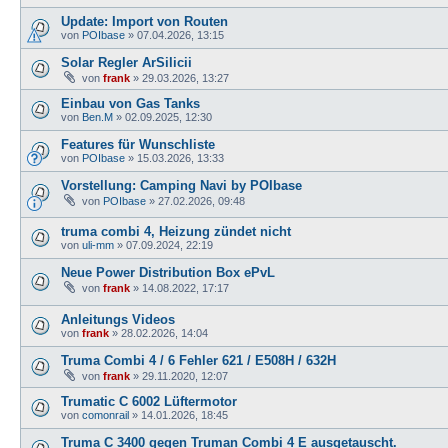
Update: Import von Routen
von
POIbase
»
07.04.2026, 13:15
Solar Regler ArSilicii
von
frank
»
29.03.2026, 13:27
Einbau von Gas Tanks
von
Ben.M
»
02.09.2025, 12:30
Features für Wunschliste
von
POIbase
»
15.03.2026, 13:33
Vorstellung: Camping Navi by POIbase
von
POIbase
»
27.02.2026, 09:48
truma combi 4, Heizung zündet nicht
von
uli-mm
»
07.09.2024, 22:19
Neue Power Distribution Box ePvL
von
frank
»
14.08.2022, 17:17
Anleitungs Videos
von
frank
»
28.02.2026, 14:04
Truma Combi 4 / 6 Fehler 621 / E508H / 632H
von
frank
»
29.11.2020, 12:07
Trumatic C 6002 Lüftermotor
von
comonrail
»
14.01.2026, 18:45
Truma C 3400 gegen Truman Combi 4 E ausgetauscht.