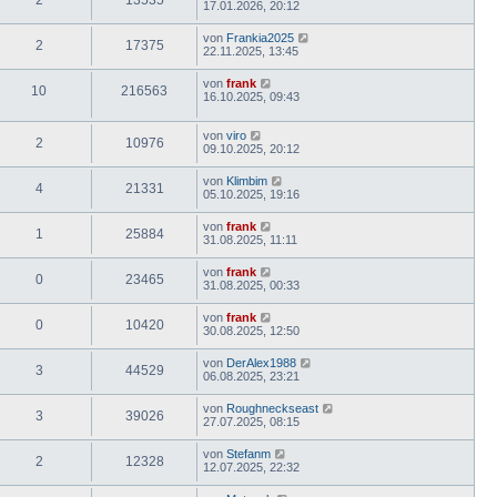
17.01.2026, 20:12
von
Frankia2025
2
17375
22.11.2025, 13:45
von
frank
10
216563
16.10.2025, 09:43
von
viro
2
10976
09.10.2025, 20:12
von
Klimbim
4
21331
05.10.2025, 19:16
von
frank
1
25884
31.08.2025, 11:11
von
frank
0
23465
31.08.2025, 00:33
von
frank
0
10420
30.08.2025, 12:50
von
DerAlex1988
3
44529
06.08.2025, 23:21
von
Roughneckseast
3
39026
27.07.2025, 08:15
von
Stefanm
2
12328
12.07.2025, 22:32