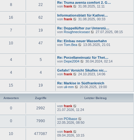
u
e
Re: Truma aventa comfort 2. G…
e
8
22
e
i
N
von
frank
31.08.2025, 11:11
r
s
t
e
B
t
r
u
e
Informationsblatt für Kathrei…
e
a
16
62
e
i
N
von
frank
31.08.2025, 00:33
r
g
s
t
e
B
t
r
u
e
Re: Doppellüfter zur Unterstü…
e
a
7
19
e
i
N
von
Roughneckseast
27.07.2025, 08:15
r
g
s
t
e
B
t
r
u
e
Re: Einbau neuer Wasserhahn
e
a
10
47
e
i
N
von
Tom.Bea
13.05.2025, 21:01
r
g
s
t
e
B
t
r
u
e
e
a
e
i
Re: Porzellaneinsatz für Thet…
r
g
4
5
s
t
N
von
Depe2004
30.04.2024, 02:14
B
t
r
e
e
e
a
u
i
Gefahr! Vorsicht Sikaflex nic…
r
g
4
4
e
t
N
von
frank
24.10.2023, 14:06
B
s
r
e
e
t
a
u
i
Re: Markise in Südfrankreich
e
g
15
19
e
t
N
von
uli-mm
20.06.2025, 19:00
r
s
r
e
B
t
a
u
e
e
g
e
Antworten
Zugriffe
Letzter Beitrag
i
r
s
t
B
t
von
frank
r
e
0
2992
e
21.07.2026, 11:24
a
i
r
g
t
B
von
POIbase
r
e
0
7990
22.05.2026, 08:50
a
i
g
t
von
frank
r
10
477087
09.04.2026, 10:15
a
g