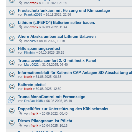
von
frank
»
16.11.2020, 21:39
Frostschutzfunktion mit Heizung und Klimaanlage
von
Frankia2025
»
16.11.2025, 22:56
Lithium (LIFEPO4) Batterien selber bauen.
von
frank
»
02.03.2022, 11:44
Ahorn Alaska umbau auf Lithium Batterien
von
viro
»
08.10.2025, 19:18
Hilfe spannungsverlust
von
Klimbim
»
04.10.2025, 20:15
Truma aventa comfort 2. G mit Inet x Panel
von
Marc0022
»
31.08.2025, 08:40
Informationsblatt für Kathrein CAP-Anlagen SD-Abschaltung a
von
frank
»
31.08.2025, 00:33
Kathrein pleite!
von
frank
»
30.08.2025, 12:50
Truma MonoControl mit Fernanzeige
von
DerAlex1988
»
06.08.2025, 08:19
Doppellüfter zur Unterstützung des Kühlschranks
von
frank
»
20.09.2022, 00:40
Dieses Piktogramm ist Pflicht
von
frank
»
10.04.2025, 10:13