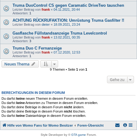
Truma DuoControl CS gegen Caramatic DriveTwo tauschen
Letzter Beitrag von
frank
«
04.11.2021, 20:44
Antworten:
1
ACHTUNG RÜCKRUFAKTION: Umrüstung Truma Gasfilter !!
Letzter Beitrag von
dieter
«
18.09.2021, 23:24
Gasflasche Füllstandsanzeige Truma Levelcontrol
Letzter Beitrag von
frank
«
13.02.2021, 00:35
Antworten:
3
Truma Duo C Fernanzeige
Letzter Beitrag von
frank
«
07.12.2020, 12:53
Antworten:
1
Neues Thema
9 Themen • Seite
1
von
1
Gehe zu
BERECHTIGUNGEN IN DIESEM FORUM
Du darfst
keine
neuen Themen in diesem Forum erstellen.
Du darfst
keine
Antworten zu Themen in diesem Forum erstellen.
Du darfst deine Beiträge in diesem Forum
nicht
ändern.
Du darfst deine Beiträge in diesem Forum
nicht
löschen.
Du darfst
keine
Dateianhänge in diesem Forum erstellen.
Hilfe von Womo Fans für Womo Besitzer
Foren-Übersicht
Style Developer by ©
GTA game
Forum.