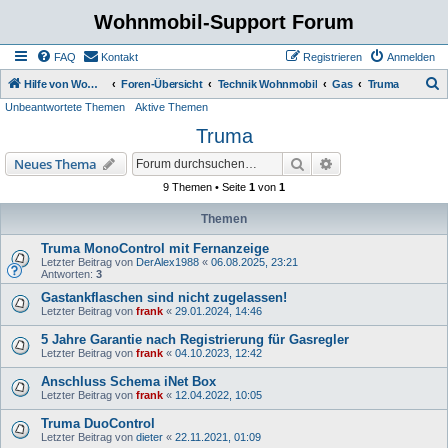
Wohnmobil-Support Forum
FAQ
Kontakt
Registrieren
Anmelden
S
Hilfe von Womo Fans für Womo Besitzer
Foren-Übersicht
Technik Wohnmobil
Gas
Truma
Unbeantwortete Themen
Aktive Themen
u
Truma
c
h
Suche
Erweiterte Suche
Neues Thema
e
9 Themen • Seite
1
von
1
Themen
Truma MonoControl mit Fernanzeige
Letzter Beitrag von
DerAlex1988
«
06.08.2025, 23:21
Antworten:
3
Gastankflaschen sind nicht zugelassen!
Letzter Beitrag von
frank
«
29.01.2024, 14:46
5 Jahre Garantie nach Registrierung für Gasregler
Letzter Beitrag von
frank
«
04.10.2023, 12:42
Anschluss Schema iNet Box
Letzter Beitrag von
frank
«
12.04.2022, 10:05
Truma DuoControl
Letzter Beitrag von
dieter
«
22.11.2021, 01:09