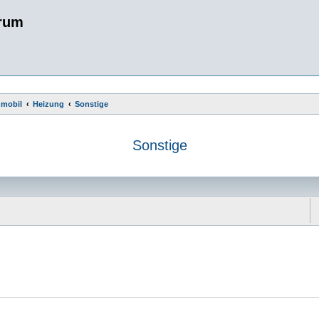
rum
nmobil
Heizung
Sonstige
Sonstige
e