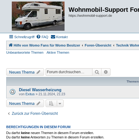
Wohnmobil-Support Fo
https://wohnmobil-support.de
Schnellzugriff
FAQ
Kontakt
Hilfe von Womo Fans für Womo Besitzer
Foren-Übersicht
Technik Woh
Unbeantwortete Themen
Aktive Themen
Suche
Erweiterte Such
Neues Thema
Themen
Diesel Wasserheizung
von
Exitus
»
21.11.2024, 21:23
Neues Thema
Zurück zur Foren-Übersicht
BERECHTIGUNGEN IN DIESEM FORUM
Du darfst
keine
neuen Themen in diesem Forum erstellen.
Du darfst
keine
Antworten zu Themen in diesem Forum erstellen.