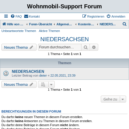
Wohnmobil-Support Forum
FAQ
Kontakt
Registrieren
Anmelden
S
Hilfe von Womo Fans für Womo Besitzer
Foren-Übersicht
Allgemeine Rubriken
Kostenlose Stellplätze
NIEDERSACHSEN
Unbeantwortete Themen
Aktive Themen
u
NIEDERSACHSEN
c
h
Suche
Erweiterte Suche
Neues Thema
e
1 Thema • Seite
1
von
1
Themen
NIEDERSACHSEN
Letzter Beitrag von
dieter
«
22.05.2021, 23:39
Neues Thema
1 Thema • Seite
1
von
1
Gehe zu
BERECHTIGUNGEN IN DIESEM FORUM
Du darfst
keine
neuen Themen in diesem Forum erstellen.
Du darfst
keine
Antworten zu Themen in diesem Forum erstellen.
Du darfst deine Beiträge in diesem Forum
nicht
ändern.