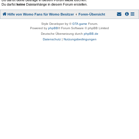
Du darfst deine Beiträge in diesem Forum
nicht
löschen.
Du darfst
keine
Dateianhänge in diesem Forum erstellen.
Hilfe von Womo Fans für Womo Besitzer
Foren-Übersicht
Style Developer by ©
GTA game
Forum.
Powered by
phpBB
® Forum Software © phpBB Limited
Deutsche Übersetzung durch
phpBB.de
Datenschutz
|
Nutzungsbedingungen