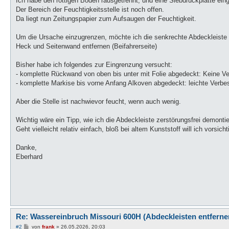
Ich habe den rottigen Boden rausgetrennt, und eine Siebdruckplatte eing
Der Bereich der Feuchtigkeitsstelle ist noch offen.
Da liegt nun Zeitungspapier zum Aufsaugen der Feuchtigkeit.
Um die Ursache einzugrenzen, möchte ich die senkrechte Abdeckleiste
Heck und Seitenwand entfernen (Beifahrerseite)
Bisher habe ich folgendes zur Eingrenzung versucht:
- komplette Rückwand von oben bis unter mit Folie abgedeckt: Keine V
- komplette Markise bis vorne Anfang Alkoven abgedeckt: leichte Verbe
Aber die Stelle ist nachwievor feucht, wenn auch wenig.
Wichtig wäre ein Tipp, wie ich die Abdeckleiste zerstörungsfrei demonti
Geht vielleicht relativ einfach, bloß bei altem Kunststoff will ich vorsicht
Danke,
Eberhard
Re: Wassereinbruch Missouri 600H (Abdeckleisten entferne
B
#2
von
frank
»
26.05.2026, 20:03