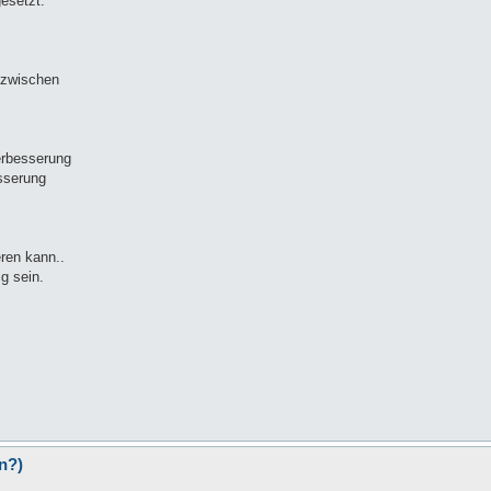
esetzt.
 zwischen
erbesserung
sserung
eren kann..
ig sein.
n?)