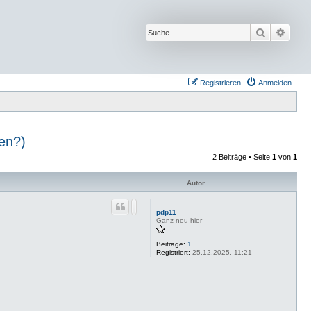
Suche
Erwei
Registrieren
Anmelden
en?)
2 Beiträge • Seite
1
von
1
Autor
pdp11
Ganz neu hier
Beiträge:
1
Registriert:
25.12.2025, 11:21