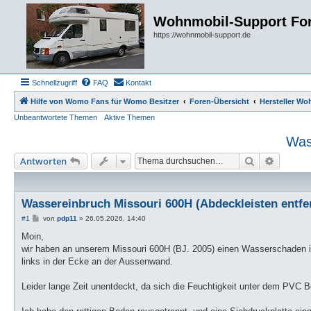
Wohnmobil-Support Fo
https://wohnmobil-support.de
Schnellzugriff
FAQ
Kontakt
Hilfe von Womo Fans für Womo Besitzer
Foren-Übersicht
Hersteller W
Unbeantwortete Themen
Aktive Themen
Was
Suche
Erweiter
Antworten
Wassereinbruch Missouri 600H (Abdeckleisten entfe
B
#1
von
pdp11
»
26.05.2026, 14:40
e
i
Moin,
t
wir haben an unserem Missouri 600H (BJ. 2005) einen Wasserschaden
r
a
links in der Ecke an der Aussenwand.
g
Leider lange Zeit unentdeckt, da sich die Feuchtigkeit unter dem PVC B