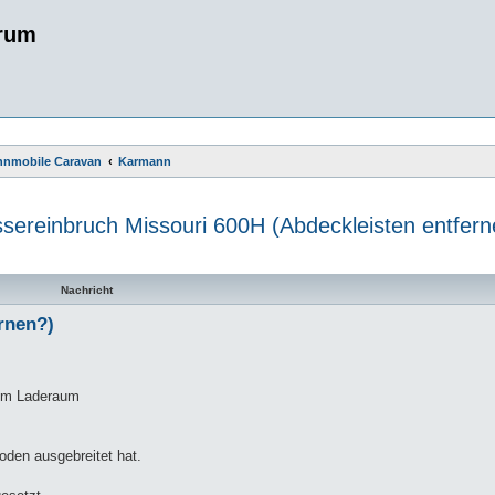
rum
ohnmobile Caravan
Karmann
sereinbruch Missouri 600H (Abdeckleisten entfern
te Suche
Nachricht
rnen?)
 im Laderaum
oden ausgebreitet hat.