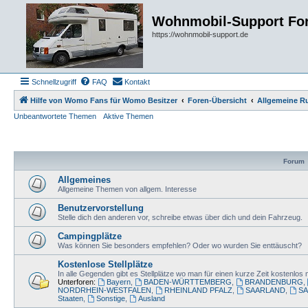
Wohnmobil-Support Fo
https://wohnmobil-support.de
Schnellzugriff
FAQ
Kontakt
Hilfe von Womo Fans für Womo Besitzer
Foren-Übersicht
Allgemeine R
Unbeantwortete Themen
Aktive Themen
Forum
Allgemeines
Allgemeine Themen von allgem. Interesse
Benutzervorstellung
Stelle dich den anderen vor, schreibe etwas über dich und dein Fahrzeug.
Campingplätze
Was können Sie besonders empfehlen? Oder wo wurden Sie enttäuscht?
Kostenlose Stellplätze
In alle Gegenden gibt es Stellplätze wo man für einen kurze Zeit kostenlo
Unterforen:
Bayern
,
BADEN-WÜRTTEMBERG
,
BRANDENBURG
,
NORDRHEIN-WESTFALEN
,
RHEINLAND PFALZ
,
SAARLAND
,
S
Staaten
,
Sonstige
,
Ausland