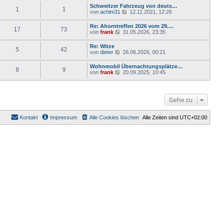
B
t
r
Schweitzer Fahrzeug von deuts…
e
1
1
e
a
N
von
achim31
12.11.2021, 12:26
i
r
g
e
t
B
u
r
Re: Ahorntreffen 2026 vom 29.…
e
17
73
e
a
N
von
frank
31.05.2026, 23:35
i
s
g
e
t
t
u
r
Re: Witze
e
5
42
e
a
N
von
dieter
26.06.2026, 00:21
r
s
g
e
B
t
u
e
Wohnmobil Übernachtungsplätze…
e
8
9
e
i
N
von
frank
20.09.2025, 10:45
r
s
t
e
B
t
r
u
e
e
a
e
i
r
g
s
t
Gehe zu
B
t
r
e
e
a
i
r
g
t
Kontakt
Impressum
Alle Cookies löschen
Alle Zeiten sind
UTC+02:00
B
r
e
a
i
g
t
r
a
g