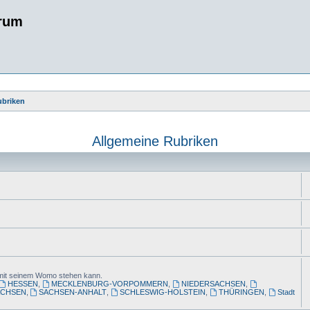
rum
ubriken
Allgemeine Rubriken
s mit seinem Womo stehen kann.
HESSEN
,
MECKLENBURG-VORPOMMERN
,
NIEDERSACHSEN
,
ACHSEN
,
SACHSEN-ANHALT
,
SCHLESWIG-HOLSTEIN
,
THÜRINGEN
,
Stadt