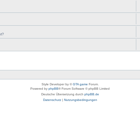
st?
Style Developer by ©
GTA game
Forum.
Powered by
phpBB
® Forum Software © phpBB Limited
Deutsche Übersetzung durch
phpBB.de
Datenschutz
|
Nutzungsbedingungen