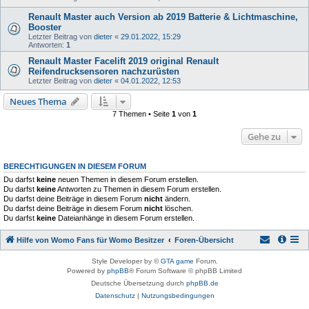
Renault Master auch Version ab 2019 Batterie & Lichtmaschine,
Booster
Letzter Beitrag von
dieter
«
29.01.2022, 15:29
Antworten:
1
Renault Master Facelift 2019 original Renault
Reifendrucksensoren nachzurüsten
Letzter Beitrag von
dieter
«
04.01.2022, 12:53
Neues Thema
7 Themen • Seite
1
von
1
Gehe zu
BERECHTIGUNGEN IN DIESEM FORUM
Du darfst
keine
neuen Themen in diesem Forum erstellen.
Du darfst
keine
Antworten zu Themen in diesem Forum erstellen.
Du darfst deine Beiträge in diesem Forum
nicht
ändern.
Du darfst deine Beiträge in diesem Forum
nicht
löschen.
Du darfst
keine
Dateianhänge in diesem Forum erstellen.
Hilfe von Womo Fans für Womo Besitzer
Foren-Übersicht
Style Developer by ©
GTA game
Forum.
Powered by
phpBB
® Forum Software © phpBB Limited
Deutsche Übersetzung durch
phpBB.de
Datenschutz
|
Nutzungsbedingungen