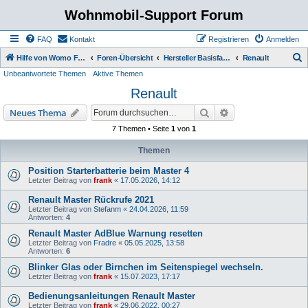
Wohnmobil-Support Forum
FAQ
Kontakt
Registrieren
Anmelden
S
Hilfe von Womo Fans für Womo Besitzer
Foren-Übersicht
Hersteller Basisfahrzeuge
Renault
Unbeantwortete Themen
Aktive Themen
u
Renault
c
h
Suche
Erweiterte Suche
Neues Thema
e
7 Themen • Seite
1
von
1
Themen
Position Starterbatterie beim Master 4
Letzter Beitrag von
frank
«
17.05.2026, 14:12
Renault Master Rückrufe 2021
Letzter Beitrag von
Stefanm
«
24.04.2026, 11:59
Antworten:
4
Renault Master AdBlue Warnung resetten
Letzter Beitrag von
Fradre
«
05.05.2025, 13:58
Antworten:
6
Blinker Glas oder Birnchen im Seitenspiegel wechseln.
Letzter Beitrag von
frank
«
15.07.2023, 17:17
Bedienungsanleitungen Renault Master
Letzter Beitrag von
frank
«
29.06.2022, 00:27