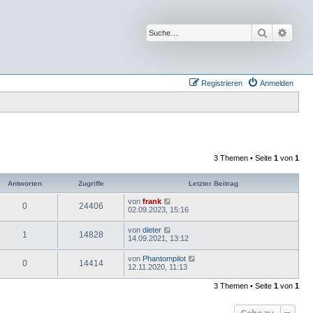
Suche
Erwei
Registrieren
Anmelden
3 Themen • Seite
1
von
1
Antworten
Zugriffe
Letzter Beitrag
von
frank
0
24406
02.09.2023, 15:16
von
dieter
1
14828
14.09.2021, 13:12
von
Phantompilot
0
14414
12.11.2020, 11:13
3 Themen • Seite
1
von
1