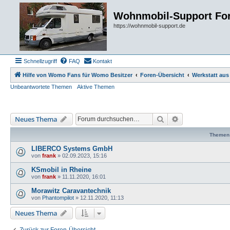
Wohnmobil-Support Fo
https://wohnmobil-support.de
Schnellzugriff
FAQ
Kontakt
Hilfe von Womo Fans für Womo Besitzer
Foren-Übersicht
Werkstatt aus
Unbeantwortete Themen
Aktive Themen
Suche
Erweiterte Such
Neues Thema
Themen
LIBERCO Systems GmbH
von
frank
»
02.09.2023, 15:16
KSmobil in Rheine
von
frank
»
11.11.2020, 16:01
Morawitz Caravantechnik
von
Phantompilot
»
12.11.2020, 11:13
Neues Thema