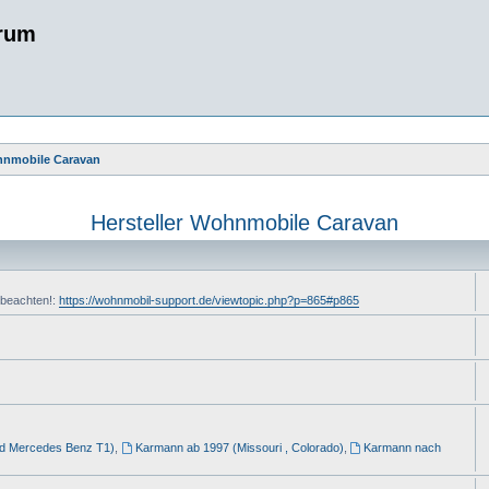
rum
ohnmobile Caravan
Hersteller Wohnmobile Caravan
 beachten!:
https://wohnmobil-support.de/viewtopic.php?p=865#p865
nd Mercedes Benz T1)
,
Karmann ab 1997 (Missouri , Colorado)
,
Karmann nach