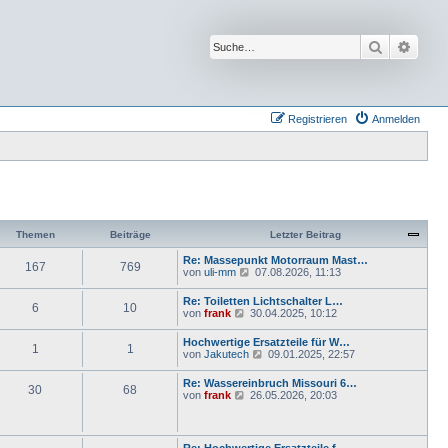
Suche
Erwei
Registrieren
Anmelden
Themen
Beiträge
Letzter Beitrag
Re: Massepunkt Motorraum Mast…
167
769
N
von
uli-mm
07.08.2026, 11:13
e
u
Re: Toiletten Lichtschalter L…
6
10
e
N
von
frank
30.04.2025, 10:12
s
e
t
u
Hochwertige Ersatzteile für W…
e
1
1
e
N
von
Jakutech
09.01.2025, 22:57
r
s
e
B
t
u
e
Re: Wassereinbruch Missouri 6…
e
30
68
e
i
N
von
frank
26.05.2026, 20:03
r
s
t
e
B
t
r
u
e
e
a
e
i
r
g
s
t