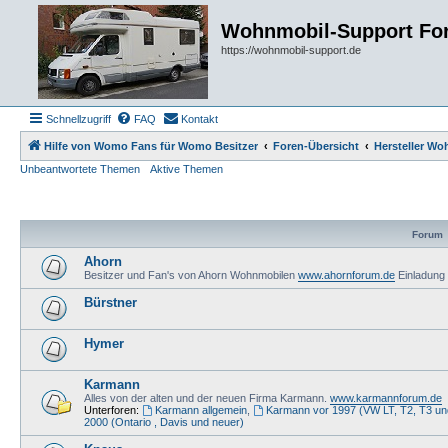
Wohnmobil-Support Fo
https://wohnmobil-support.de
Schnellzugriff
FAQ
Kontakt
Hilfe von Womo Fans für Womo Besitzer
Foren-Übersicht
Hersteller W
Unbeantwortete Themen
Aktive Themen
Forum
Ahorn
Besitzer und Fan's von Ahorn Wohnmobilen
www.ahornforum.de
Einladung
Bürstner
Hymer
Karmann
Alles von der alten und der neuen Firma Karmann.
www.karmannforum.de
Unterforen:
Karmann allgemein
,
Karmann vor 1997 (VW LT, T2, T3 u
2000 (Ontario , Davis und neuer)