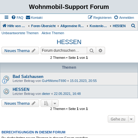
Wohnmobil-Support Forum
FAQ
Kontakt
Registrieren
Anmelden
S
Hilfe von Womo Fans für Womo Besitzer
Foren-Übersicht
Allgemeine Rubriken
Kostenlose Stellplätze
HESSEN
Unbeantwortete Themen
Aktive Themen
u
HESSEN
c
h
Suche
Erweiterte Suche
Neues Thema
e
2 Themen • Seite
1
von
1
Themen
Bad Salzhausen
Letzter Beitrag von
GuHWomoT690
«
15.01.2023, 20:55
HESSEN
Letzter Beitrag von
dieter
«
22.05.2021, 16:48
Neues Thema
2 Themen • Seite
1
von
1
Gehe zu
BERECHTIGUNGEN IN DIESEM FORUM