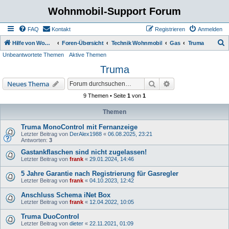
Wohnmobil-Support Forum
FAQ
Kontakt
Registrieren
Anmelden
S
Hilfe von Womo Fans für Womo Besitzer
Foren-Übersicht
Technik Wohnmobil
Gas
Truma
Unbeantwortete Themen
Aktive Themen
u
Truma
c
h
Suche
Erweiterte Suche
Neues Thema
e
9 Themen • Seite
1
von
1
Themen
Truma MonoControl mit Fernanzeige
Letzter Beitrag von
DerAlex1988
«
06.08.2025, 23:21
Antworten:
3
Gastankflaschen sind nicht zugelassen!
Letzter Beitrag von
frank
«
29.01.2024, 14:46
5 Jahre Garantie nach Registrierung für Gasregler
Letzter Beitrag von
frank
«
04.10.2023, 12:42
Anschluss Schema iNet Box
Letzter Beitrag von
frank
«
12.04.2022, 10:05
Truma DuoControl
Letzter Beitrag von
dieter
«
22.11.2021, 01:09