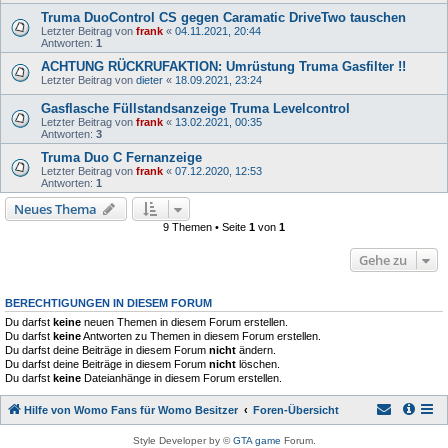
Truma DuoControl CS gegen Caramatic DriveTwo tauschen
Letzter Beitrag von
frank
«
04.11.2021, 20:44
Antworten:
1
ACHTUNG RÜCKRUFAKTION: Umrüstung Truma Gasfilter !!
Letzter Beitrag von
dieter
«
18.09.2021, 23:24
Gasflasche Füllstandsanzeige Truma Levelcontrol
Letzter Beitrag von
frank
«
13.02.2021, 00:35
Antworten:
3
Truma Duo C Fernanzeige
Letzter Beitrag von
frank
«
07.12.2020, 12:53
Antworten:
1
Neues Thema
9 Themen • Seite
1
von
1
Gehe zu
BERECHTIGUNGEN IN DIESEM FORUM
Du darfst
keine
neuen Themen in diesem Forum erstellen.
Du darfst
keine
Antworten zu Themen in diesem Forum erstellen.
Du darfst deine Beiträge in diesem Forum
nicht
ändern.
Du darfst deine Beiträge in diesem Forum
nicht
löschen.
Du darfst
keine
Dateianhänge in diesem Forum erstellen.
Hilfe von Womo Fans für Womo Besitzer
Foren-Übersicht
Style Developer by ©
GTA game
Forum.